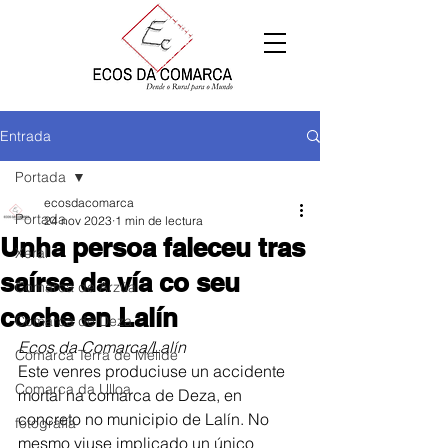
Entrada
Portada
ecosdacomarca
Portada
24 nov 2023
1 min de lectura
Unha persoa faleceu tras
Xeral
saírse da vía co seu
Comarca de Arzúa
coche en Lalín
Comarca de Deza
Ecos da Comarca/Lalín
Comarca Terra de Melide
Este venres produciuse un accidente 
Comarca da Ulloa
mortal na comarca de Deza, en 
concreto no municipio de Lalín. No 
fotografía
mesmo viuse implicado un único 