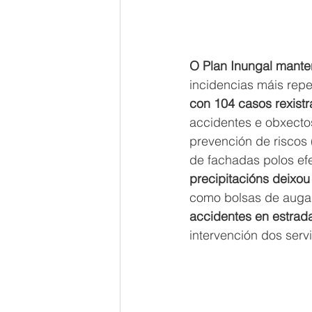
O Plan Inungal mante
incidencias máis repe
con 104 casos rexistr
accidentes e obxectos
prevención de riscos
de fachadas polos efe
precipitacións deixo
como bolsas de auga e
accidentes en estrad
intervención dos serv