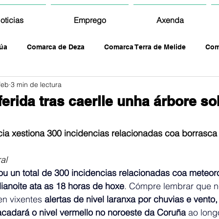
oticias
Emprego
Axenda
úa
Comarca de Deza
Comarca Terra de Melide
Com
feb
3 min de lectura
erida tras caerlle unha árbore so
ia xestiona 300 incidencias relacionadas coa borrasca 
al
ou un total de 300 incidencias relacionadas coa meteoro
anoite ata as 18 horas de hoxe
. Cómpre lembrar que n
 vixentes 
alertas de nivel laranxa por chuvias e vento,
acadará o nivel vermello no noroeste da Coruña
 ao long