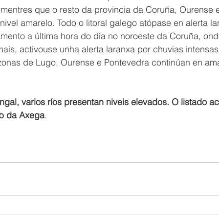
mentres que o resto da provincia da Coruña, Ourense e
ivel amarelo. Todo o litoral galego atópase en alerta la
ento a última hora do día no noroeste da Coruña, ond
ais, activouse unha alerta laranxa por chuvias intensas 
 zonas de Lugo, Ourense e Pontevedra continúan en ama
gal, varios ríos presentan niveis elevados. O listado ac
eb da Axega
.