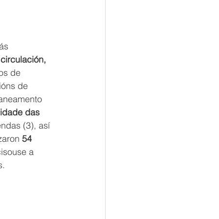
ás 
circulación, 
os de 
ións de 
saneamento 
sidade das 
endas (3), así 
zaron 
54 
isouse a 
s.