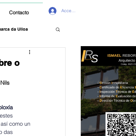
Acceder
Contacto
arca da Ulloa
bre o
Nils
loxía 
estes 
 
así como un 
o das 