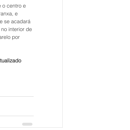
 o centro e 
ranxa, e 
e se acadará 
no interior de 
relo por 
tualizado 