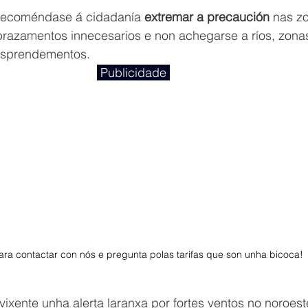
recoméndase á cidadanía 
extremar a precaución 
nas z
prazamentos innecesarios e non achegarse a ríos, zonas
esprendementos.
 Publicidade 
ra contactar con nós e pregunta polas tarifas que son unha bicoca! 
ixente unha alerta laranxa por fortes ventos no noroes