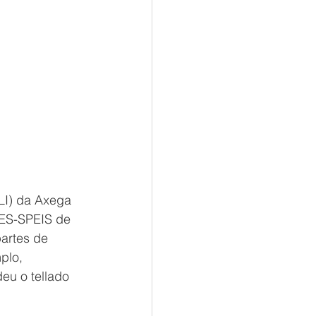
ALI) da Axega 
GES-SPEIS de 
artes de 
plo, 
eu o tellado 