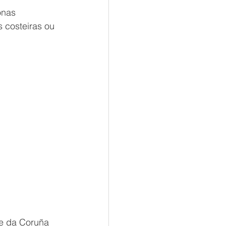
onas 
 costeiras ou 
te da Coruña 