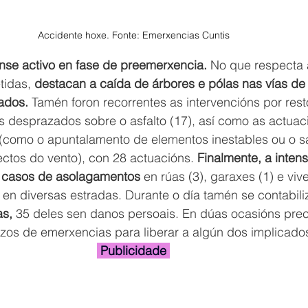
Accidente hoxe. Fonte: Emerxencias Cuntis
nse activo en fase de preemerxencia.
 No que respecta 
tidas, 
destacan a caída de árbores e pólas nas vías de 
ados. 
Tamén foron recorrentes as intervencións por rest
 desprazados sobre o asfalto (17), así como as actuac
 (como o apuntalamento de elementos inestables ou o 
ctos do vento), con 28 actuacións. 
Finalmente, a inten
u casos de asolagamentos
 en rúas (3), garaxes (1) e viv
n diversas estradas. Durante o día tamén se contabili
as,
 35 deles sen danos persoais. En dúas ocasións prec
izos de emerxencias para liberar a algún dos implicado
 Publicidade 