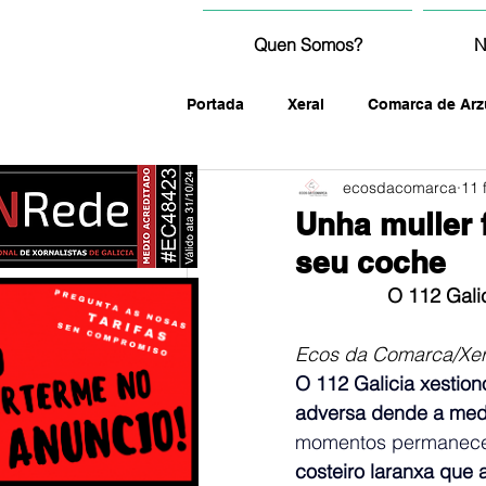
Quen Somos?
N
Portada
Xeral
Comarca de Arz
ecosdacomarca
11 
fotografía
Unha muller f
seu coche
O 112 Galic
Ecos da Comarca/Xer
O 112 Galicia xestion
adversa dende a medi
momentos permanecen
costeiro laranxa que 