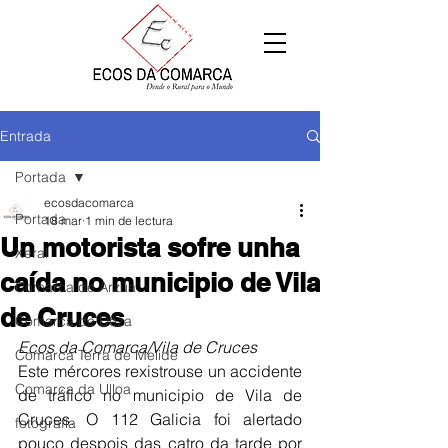
Entrada
Portada
ecosdacomarca
Portada
18 mar
1 min de lectura
Un motorista sofre unha
Xeral
caída no municipio de Vila
Comarca de Arzúa
de Cruces
Comarca de Deza
Ecos da Comarca/Vila de Cruces
Comarca Terra de Melide
Este mércores rexistrouse un accidente 
Comarca da Ulloa
de tráfico no municipio de Vila de 
Cruces. O 112 Galicia foi alertado 
fotografía
pouco despois das catro da tarde por 