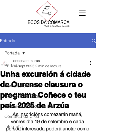
Entrada
Portada
ecosdacomarca
Portada
18 sept 2025
2 min de lectura
Unha excursión á cidade
Xeral
de Ourense clausura o
Comarca de Arzúa
programa Coñece o teu
Comarca de Deza
país 2025 de Arzúa
Comarca Terra de Melide
As inscricións comezarán mañá, 
Comarca da Ulloa
venres día 19 de setembro e cada 
fotografía
persoa interesada poderá anotar como 