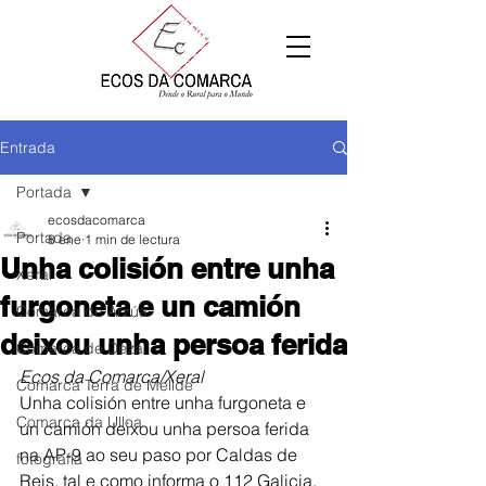
Entrada
Portada
ecosdacomarca
Portada
8 ene
1 min de lectura
Unha colisión entre unha
Xeral
furgoneta e un camión
Comarca de Arzúa
deixou unha persoa ferida
Comarca de Deza
Ecos da Comarca/Xeral
Comarca Terra de Melide
Unha colisión entre unha furgoneta e 
Comarca da Ulloa
un camión deixou unha persoa ferida 
na AP-9 ao seu paso por Caldas de 
fotografía
Reis, tal e como informa o 112 Galicia. 