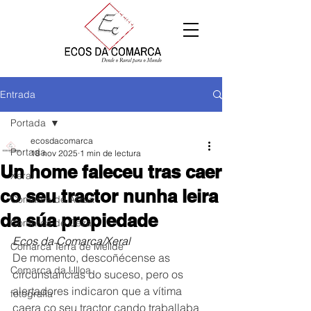
Entrada
Portada
ecosdacomarca
Portada
18 nov 2025
1 min de lectura
Un home faleceu tras caer
Xeral
co seu tractor nunha leira
Comarca de Arzúa
da súa propiedade
Comarca de Deza
Ecos da Comarca/Xeral
Comarca Terra de Melide
De momento, descoñécense as 
Comarca da Ulloa
circunstancias do suceso, pero os 
alertadores indicaron que a vítima 
fotografía
caera co seu tractor cando traballaba 