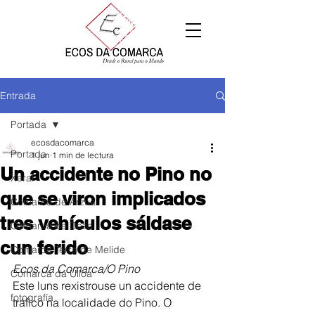
Entrada
Portada
ecosdacomarca
Portada
1 jun
1 min de lectura
Un accidente no Pino no
Xeral
que se viron implicados
Comarca de Arzúa
tres vehículos sáldase
Comarca de Deza
cun ferido
Comarca Terra de Melide
Ecos da Comarca/O Pino
Comarca da Ulloa
E
ste luns rexistrouse un accidente de 
fotografía
tráfico na localidade do Pino. O 