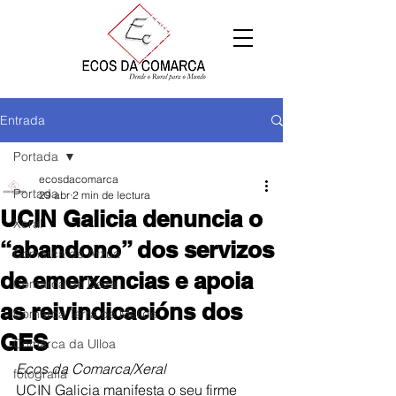
Entrada
Portada
ecosdacomarca
Portada
29 abr
2 min de lectura
UCIN Galicia denuncia o
Xeral
“abandono” dos servizos
Comarca de Arzúa
de emerxencias e apoia
Comarca de Deza
as reivindicacións dos
Comarca Terra de Melide
GES
Comarca da Ulloa
Ecos da Comarca/Xeral
fotografía
UCIN Galicia manifesta o seu firme 