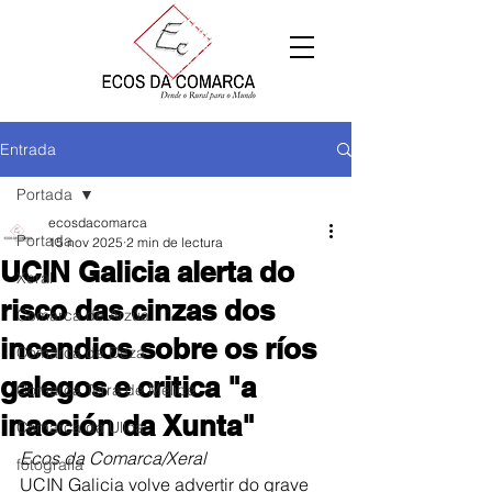
Entrada
Portada
ecosdacomarca
Portada
15 nov 2025
2 min de lectura
UCIN Galicia alerta do
Xeral
risco das cinzas dos
Comarca de Arzúa
incendios sobre os ríos
Comarca de Deza
galegos e critica "a
Comarca Terra de Melide
inacción da Xunta"
Comarca da Ulloa
Ecos da Comarca/Xeral
fotografía
UCIN Galicia volve advertir do grave 