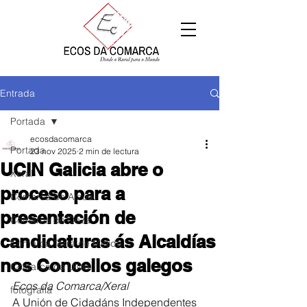
Entrada
Portada
ecosdacomarca
Portada
23 nov 2025
2 min de lectura
UCIN Galicia abre o
Xeral
proceso para a
Comarca de Arzúa
presentación de
Comarca de Deza
candidaturas ás Alcaldías
Comarca Terra de Melide
nos Concellos galegos
Comarca da Ulloa
Ecos da Comarca/Xeral
fotografía
A Unión de Cidadáns Independentes 