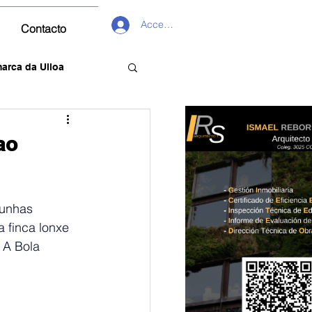
Acceder
Contacto
arca da Ulloa
ao
 unhas 
 finca lonxe 
 A Bola 