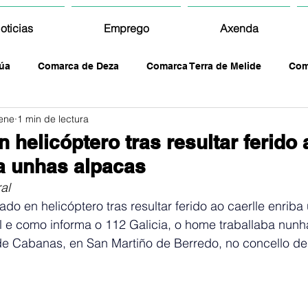
oticias
Emprego
Axenda
úa
Comarca de Deza
Comarca Terra de Melide
Com
ene
1 min de lectura
 helicóptero tras resultar ferido 
ba unhas alpacas
al
ado en helicóptero tras resultar ferido ao caerlle enriba
l e como informa o 112 Galicia, 
o home traballaba nunha
de Cabanas, en San Martiño de Berredo, no concello de