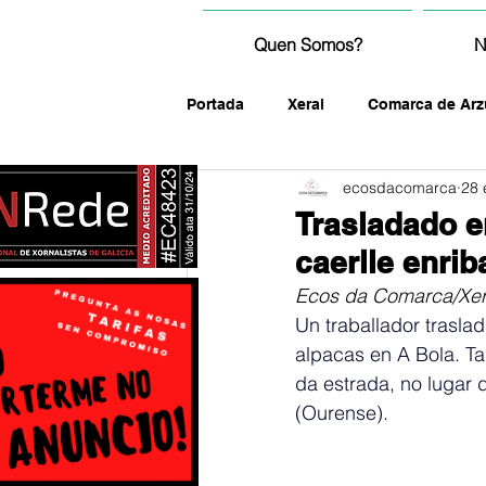
Quen Somos?
N
Portada
Xeral
Comarca de Arz
ecosdacomarca
28 
fotografía
Trasladado en
caerlle enri
Ecos da Comarca/Xer
Un traballador traslad
alpacas en A Bola. Ta
da estrada, no lugar 
(Ourense).