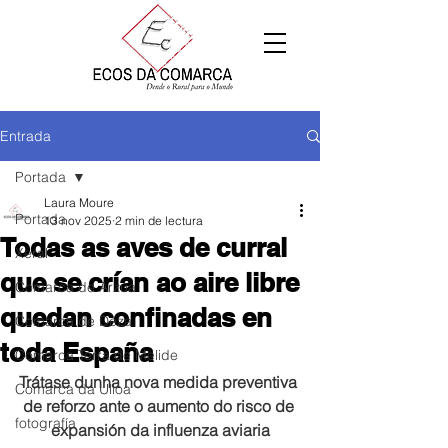
Entrada
Portada
Laura Moure
Portada
13 nov 2025
2 min de lectura
Todas as aves de curral
Xeral
que se crían ao aire libre
Comarca de Arzúa
quedan confinadas en
Comarca de Deza
toda España
Comarca Terra de Melide
Trátase dunha nova medida preventiva 
Comarca da Ulloa
de reforzo ante o aumento do risco de 
fotografía
expansión da influenza aviaria