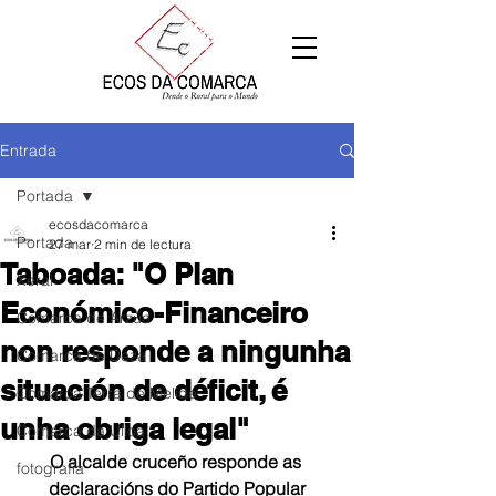
Entrada
Portada
ecosdacomarca
Portada
27 mar
2 min de lectura
Taboada: "O Plan
Xeral
Económico-Financeiro
Comarca de Arzúa
non responde a ningunha
Comarca de Deza
situación de déficit, é
Comarca Terra de Melide
unha obriga legal"
Comarca da Ulloa
O alcalde cruceño responde as 
fotografía
declaracións do Partido Popular