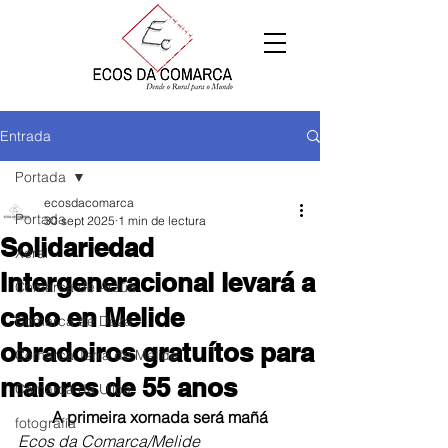
Entrada
Portada
ecosdacomarca
Portada
30 sept 2025
1 min de lectura
Solidariedad
Xeral
Intergeneracional levará a
Comarca de Arzúa
cabo en Melide
Comarca de Deza
obradoiros gratuítos para
Comarca Terra de Melide
maiores de 55 anos
Comarca da Ulloa
A primeira xornada será mañá
fotografía
Ecos da Comarca/Melide