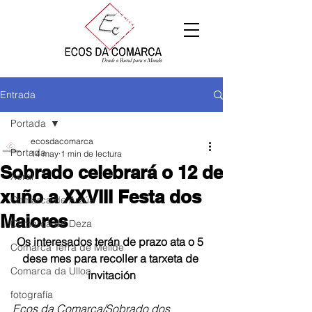
Entrada
Portada
ecosdacomarca
Portada
14 may
1 min de lectura
Sobrado celebrará o 12 de
Xeral
xuño a XXVIII Festa dos
Comarca de Arzúa
Maiores
Comarca de Deza
Os interesados terán de prazo ata o 5 
Comarca Terra de Melide
dese mes para recoller a tarxeta de 
Comarca da Ulloa
invitación
fotografía
Ecos da Comarca/Sobrado dos 