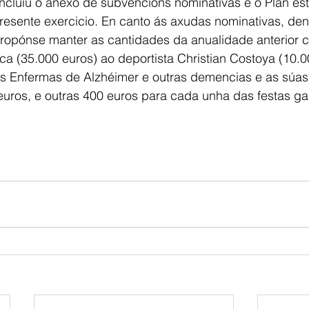
ncluíu o anexo de subvencións nominativas e o Plan est
resente exercicio. En canto ás axudas nominativas, den
propónse manter as cantidades da anualidade anterior 
 (35.000 euros) ao deportista Christian Costoya (10.00
s Enfermas de Alzhéimer e outras demencias e as súas 
uros, e outras 400 euros para cada unha das festas ga