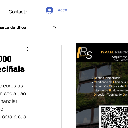
Acceder
Contacto
arca da Ulloa
000
eciñais
0 euros ás 
n social, ao 
inanciar 
e 
 cara á súa 