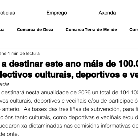
oticias
Emprego
Axenda
úa
Comarca de Deza
Comarca Terra de Melide
Com
ene
1 min de lectura
e a destinar este ano máis de 100.
ectivos culturais, deportivos e v
leda
 destinará nesta anualidade de 2026 un total de 104.10
os culturais, deportivos e veciñais e/ou de participació
 anterio.  As bases das tres liñas de subvención, para f
cións tanto culturais, como deportivas e veciñais e/ou d
quedaron xa dictaminadas nas comisións informativas de
e onte. 