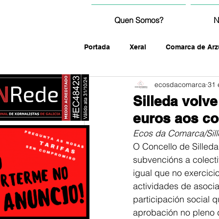
Quen Somos?
N
Portada
Xeral
Comarca de Arz
ecosdacomarca
31 
fotografía
Silleda volv
euros aos col
Ecos da Comarca/Sil
O Concello de Silleda
subvencións a colectiv
igual que no exercicio
actividades de asocia
participación social 
aprobación no pleno d