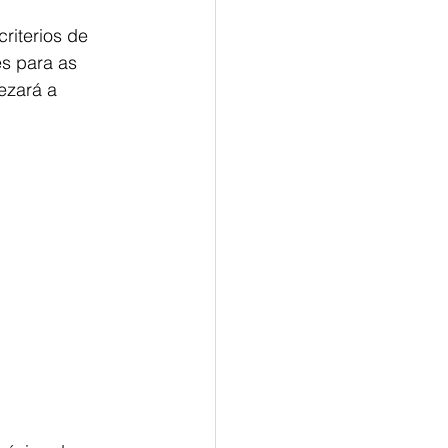
riterios de 
s para as 
ezará a 