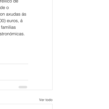
réxico de 
de o 
con axudas ás 
0) euros, á 
familias 
stronómicas.
Ver todo