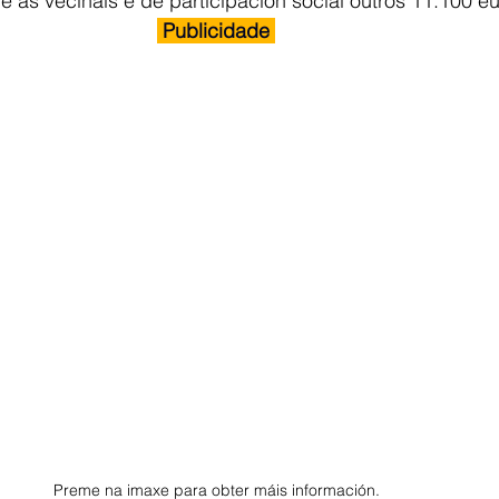
e as veciñais e de participación social outros 11.100 eu
 Publicidade 
Preme na imaxe para obter máis información.