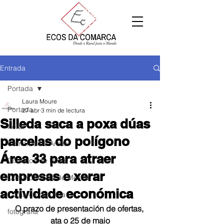
Entrada
Portada
Laura Moure
Portada
27 abr
3 min de lectura
Silleda saca a poxa dúas
Xeral
parcelas do polígono
Comarca de Arzúa
Área 33 para atraer
Comarca de Deza
empresas e xerar
Comarca Terra de Melide
actividade económica
Comarca da Ulloa
O prazo de presentación de ofertas, 
fotografía
ata o 25 de maio