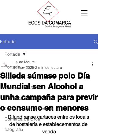
Entrada
Portada
Laura Moure
Portada
14 nov 2025
2 min de lectura
Silleda súmase polo Día
Xeral
Mundial sen Alcohol a
Comarca de Arzúa
unha campaña para previr
Comarca de Deza
o consumo en menores
Comarca Terra de Melide
Difundiranse cartaces entre os locais 
Comarca da Ulloa
de hostalería e establecementos de 
fotografía
venda