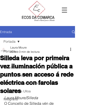
Entrada
Portada
Laura Moure
Portada
23 feb
3 min de lectura
Silleda leva por primeira
Xeral
vez iluminación pública a
Comarca de Arzúa
puntos sen acceso á rede
Comarca de Deza
eléctrica con farolas
Comarca Terra de Melide
solares
Comarca da Ulloa
Laura Moure/Silleda
fotografía
O Concello de Silleda vén de 