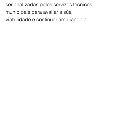
ser analizadas polos servizos técnicos 
municipais para avaliar a súa 
viabilidade e continuar ampliando a 
rede de forma ordenada, eficiente e 
acorde ás necesidades reais do 
territorio.
Comarca de Deza
Ver todo
Entradas recientes