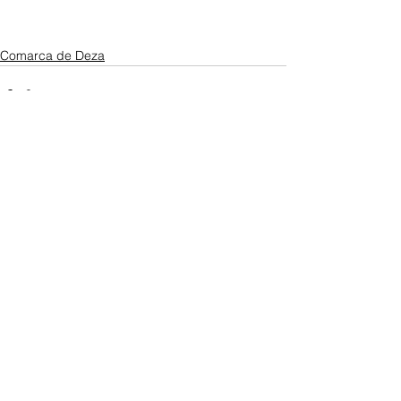
Comarca de Deza
Ver todo
Entradas recientes