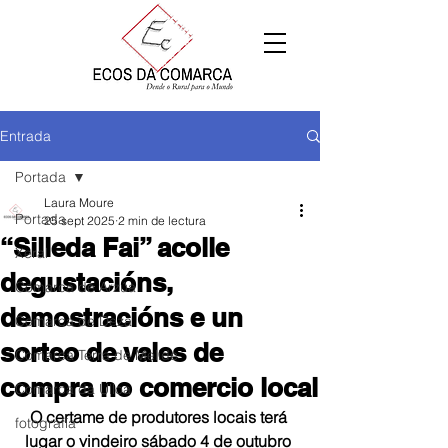
Entrada
Portada
Laura Moure
Portada
25 sept 2025
2 min de lectura
“Silleda Fai” acolle
Xeral
degustacións,
Comarca de Arzúa
demostracións e un
Comarca de Deza
sorteo de vales de
Comarca Terra de Melide
compra no comercio local
Comarca da Ulloa
O certame de produtores locais terá 
fotografía
lugar o vindeiro sábado 4 de outubro 