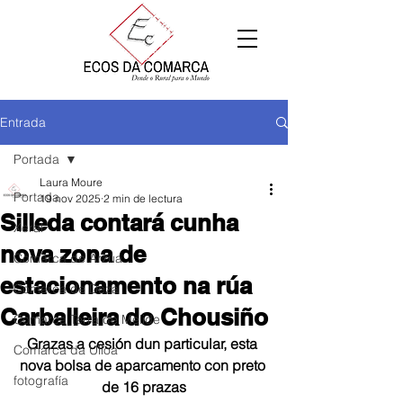
Entrada
Portada
Laura Moure
Portada
19 nov 2025
2 min de lectura
Silleda contará cunha
Xeral
nova zona de
Comarca de Arzúa
estacionamento na rúa
Comarca de Deza
Carballeira do Chousiño
Comarca Terra de Melide
Grazas a cesión dun particular, esta 
Comarca da Ulloa
nova bolsa de aparcamento con preto 
fotografía
de 16 prazas