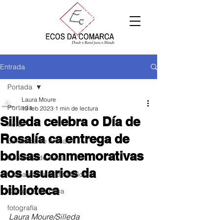
Entrada
Portada
Laura Moure
Portada
19 feb 2023
1 min de lectura
Silleda celebra o Día de
Xeral
Rosalía ca entrega de
Comarca de Arzúa
bolsas conmemorativas
Comarca de Deza
aos usuarios da
Comarca Terra de Melide
biblioteca
Comarca da Ulloa
fotografía
Laura Moure/Silleda 