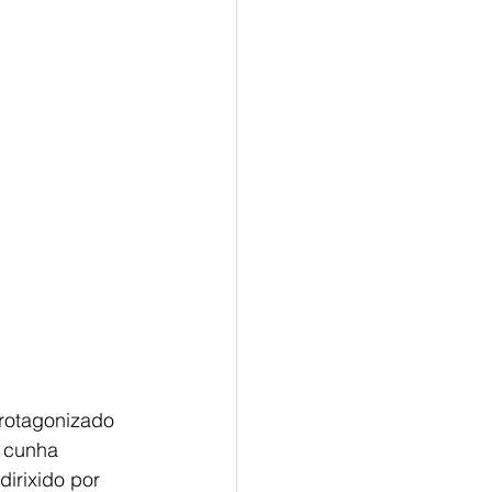
rotagonizado 
 cunha 
irixido por 