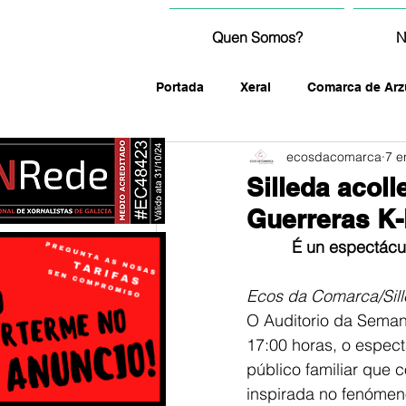
Quen Somos?
N
Portada
Xeral
Comarca de Arz
ecosdacomarca
7 e
fotografía
Silleda acol
Guerreras K
É un espectácu
Ecos da Comarca/Sil
O Auditorio da Semana
17:00 horas, o espect
público familiar que 
inspirada no fenómen