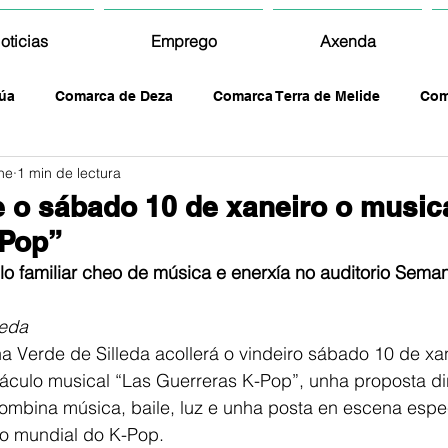
oticias
Emprego
Axenda
úa
Comarca de Deza
Comarca Terra de Melide
Com
ne
1 min de lectura
le o sábado 10 de xaneiro o music
-Pop”
lo familiar cheo de música e enerxía no auditorio Sema
leda
 Verde de Silleda acollerá o vindeiro sábado 10 de xan
áculo musical “Las Guerreras K-Pop”, unha proposta dir
combina música, baile, luz e unha posta en escena espe
o mundial do K-Pop.