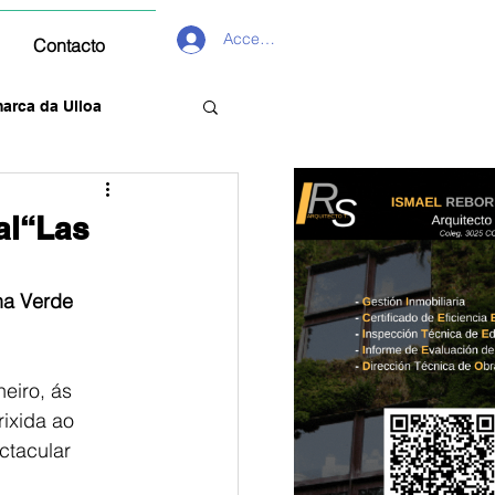
Acceder
Contacto
arca da Ulloa
al“Las
na Verde
eiro, ás 
ixida ao 
ctacular 