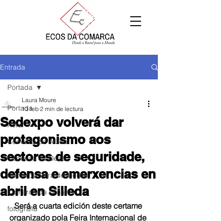
Entrada
Portada
Laura Moure
Portada
13 feb
2 min de lectura
Sedexpo volverá dar
Xeral
protagonismo aos
Comarca de Arzúa
sectores de seguridade,
Comarca de Deza
defensa e emerxencias en
Comarca Terra de Melide
abril en Silleda
Comarca da Ulloa
Será a cuarta edición deste certame 
fotografía
organizado pola Feira Internacional de 