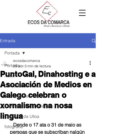
Entrada
Portada
ecosdacomarca
Portada
29 abr
3 min de lectura
PuntoGal, Dinahosting e a
Xeral
Asociación de Medios en
Comarca de Arzúa
Galego celebran o
Comarca de Deza
xornalismo na nosa
Comarca Terra de Melide
lingua
Comarca da Ulloa
Dende o 17 ata o 31 de maio as 
fotografía
persoas que se subscriban nalgún 