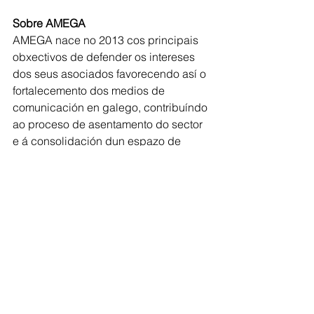
Sobre AMEGA
AMEGA nace no 2013 cos principais 
obxectivos de defender os intereses 
dos seus asociados favorecendo así o 
fortalecemento dos medios de 
comunicación en galego, contribuíndo 
ao proceso de asentamento do sector 
e á consolidación dun espazo de 
comunicación en galego, fomentando 
a súa presenza pública, tanto 
individual como conxunta. Máis 
información en 
mediosengalego.gal
Xeral
Comarca de Arzúa
Comarca de Deza