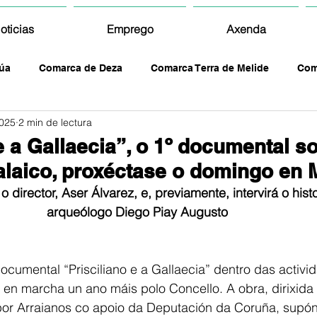
oticias
Emprego
Axenda
úa
Comarca de Deza
Comarca Terra de Melide
Com
2025
2 min de lectura
e a Gallaecia”, o 1º documental s
alaico, proxéctase o domingo en 
o director, Aser Álvarez, e, previamente, intervirá o hist
arqueólogo Diego Piay Augusto
ocumental “Prisciliano e a Gallaecia” dentro das activi
 en marcha un ano máis polo Concello. A obra, dirixida
por Arraianos co apoio da Deputación da Coruña, supón