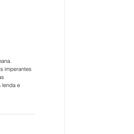
mana. 
s imperantes 
as 
 lenda e 