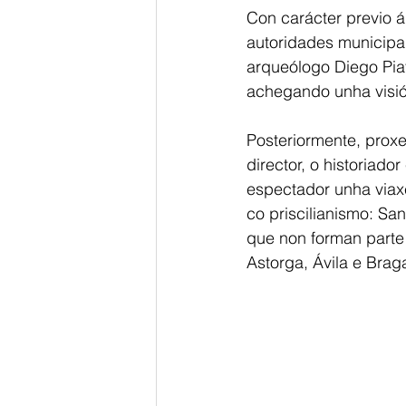
Con carácter previo á
autoridades municipai
arqueólogo Diego Piay
achegando unha visión
Posteriormente, prox
director, o historiado
espectador unha viax
co priscilianismo: Sa
que non forman parte
Astorga, Ávila e Brag