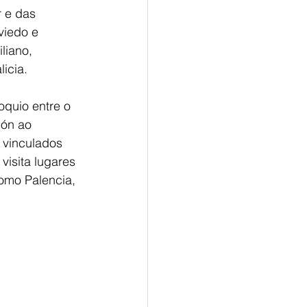
 e das 
viedo e 
liano, 
icia.
oquio entre o
pón ao 
 vinculados 
visita lugares 
omo Palencia, 