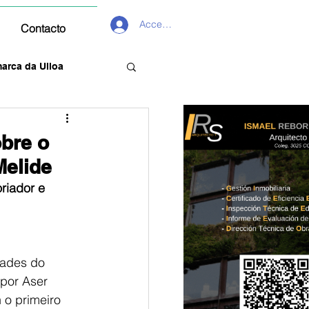
Acceder
Contacto
arca da Ulloa
obre o
Melide
oriador e 
dades do 
 por Aser 
 o primeiro 