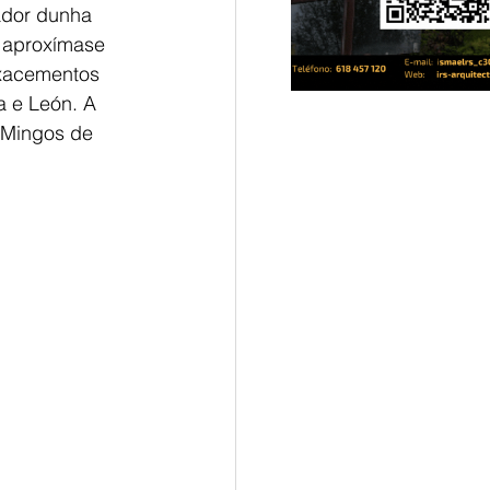
ador dunha 
  aproxímase 
 xacementos 
a e León. A 
 Mingos de 