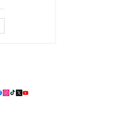
a Comarcal: consulta
s dos eventos dos
iros días