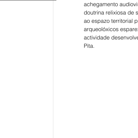
achegamento audiovis
doutrina relixiosa de
ao espazo territorial
arqueolóxicos esparex
actividade desenvolv
Pita.