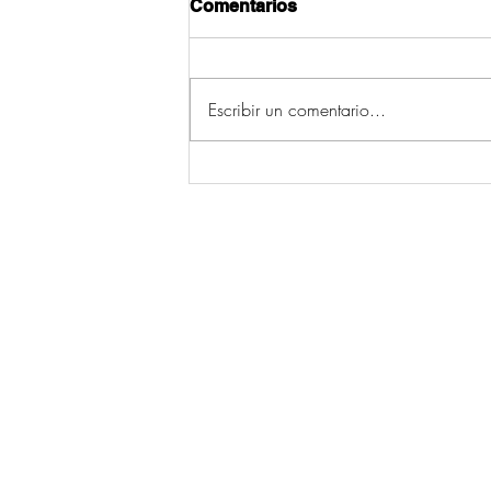
Comentarios
Escribir un comentario...
Ecos da Verbena 2026:
consulta algunhas das
festas dos vindeiros días
© 2026 por Ecos da Comarca.