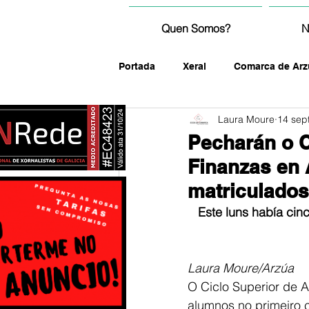
Quen Somos?
N
Portada
Xeral
Comarca de Arz
Laura Moure
14 sep
fotografía
Pecharán o C
Finanzas en
matriculados
Este luns había cin
Laura Moure/Arzúa
O Ciclo Superior de A
alumnos no primeiro c