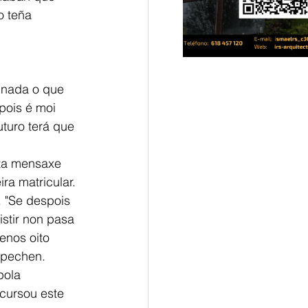
o teña 
 nada o que 
pois é moi 
turo terá que 
sta mensaxe 
ra matricular. 
 "Se despois 
istir non pasa 
enos oito 
 pechen. 
pola 
cursou este 