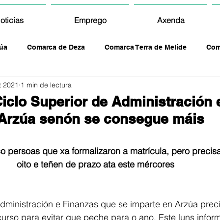
oticias
Emprego
Axenda
úa
Comarca de Deza
Comarca Terra de Melide
Com
t 2021
1 min de lectura
iclo Superior de Administración 
 Arzúa senón se consegue máis
co persoas que xa formalizaron a matrícula, pero preci
oito e teñen de prazo ata este mércores
dministración e Finanzas que se imparte en Arzúa prec
urso para evitar que peche para o ano. Este luns info