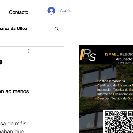
Acceder
Contacto
arca da Ulloa
e
san ao menos 
isa de máis 
rmaban que 