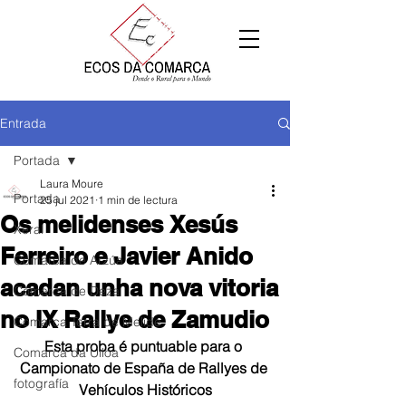
Entrada
Portada
Laura Moure
Portada
25 jul 2021
1 min de lectura
Os melidenses Xesús
Xeral
Ferreiro e Javier Anido
Comarca de Arzúa
acadan unha nova vitoria
Comarca de Deza
no IX Rallye de Zamudio
Comarca Terra de Melide
Esta proba é puntuable para o 
Comarca da Ulloa
Campionato de España de Rallyes de 
fotografía
Vehículos Históricos