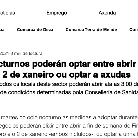
oticias
Emprego
Axenda
úa
Comarca de Deza
Comarca Terra de Melide
Com
 2021
3 min de lectura
cturnos poderán optar entre abrir
2 de xaneiro ou optar a axudas
todos os locais deste sector poderán abrir ata as 3:00
 de condicións determinadas pola Consellería de Sanid
 martes co ocio nocturno as medidas a adoptar durante
gocios poderán elixir entre abrir a fin de semana de Fi
o e o 2 de xaneiro -ambos incluídos-, ou optar a unha l