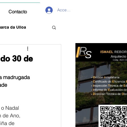
Acceder
Contacto
arca da Ulloa
 do 30 de
 da madrugada 
ade
 o Nadal 
n de Ano, 
iña de 