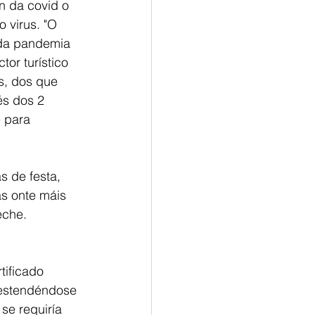
n da covid o 
 virus. "O 
 da pandemia 
or turístico 
s, dos que 
és dos 2 
 para 
s de festa, 
s onte máis 
eche.
tificado 
 estendéndose 
se requiría 