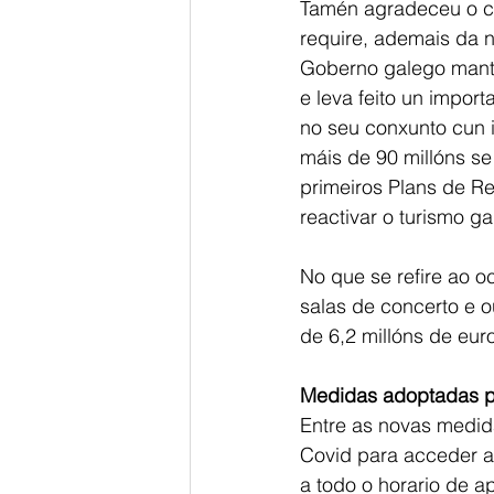
Tamén agradeceu o co
require, ademais da n
Goberno galego mantí
e leva feito un import
no seu conxunto cun 
máis de 90 millóns se
primeiros Plans de R
reactivar o turismo ga
No que se refire ao o
salas de concerto e 
de 6,2 millóns de eur
Medidas adoptadas po
Entre as novas medida
Covid para acceder a
a todo o horario de a