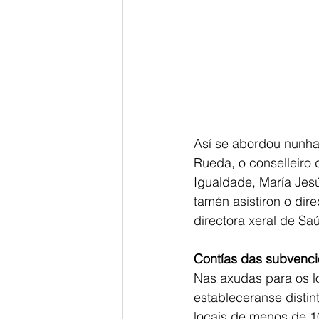
Así se abordou nunha 
Rueda, o conselleiro
Igualdade, María Jes
tamén asistiron o dire
directora xeral de S
Contías das subvenc
Nas axudas para os l
estableceranse distin
locais de menos de 1