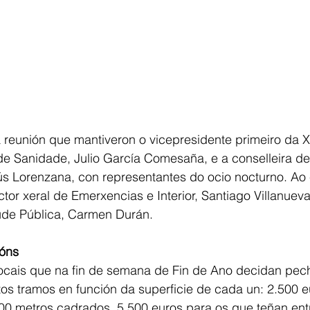
reunión que mantiveron o vicepresidente primeiro da X
 de Sanidade, Julio García Comesaña, e a conselleira d
ús Lorenzana, con representantes do ocio nocturno. Ao 
ctor xeral de Emerxencias e Interior, Santiago Villanueva
aúde Pública, Carmen Durán.
ións
ocais que na fin de semana de Fin de Ano decidan pec
tos tramos en función da superficie de cada un: 2.500 e
00 metros cadrados, 5.500 euros para os que teñan ent