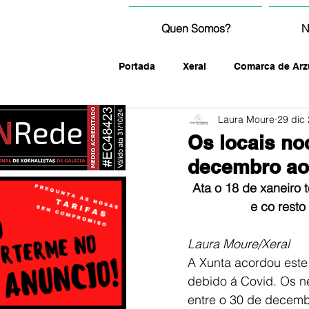
Quen Somos?
N
Portada
Xeral
Comarca de Arz
Laura Moure
29 dic
fotografía
Os locais no
decembro ao 
Ata o 18 de xaneiro 
e co resto
Laura Moure/Xeral
A Xunta acordou este
debido á Covid. Os ne
entre o 30 de decembr