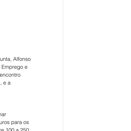
unta, Alfonso 
e Emprego e 
encontro 
, e a 
har 
uros para os 
re 100 a 250 