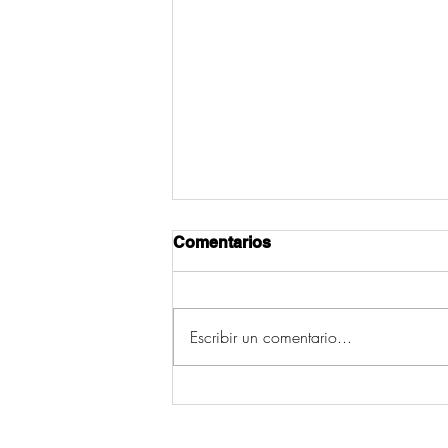
Comentarios
Escribir un comentario...
A Xunta pon a disposición
da cidadanía unha
predición meteorolóxica