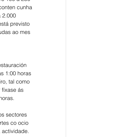
conten cunha 
 2.000 
stá previsto 
udas ao mes 
estauración 
s 1:00 horas 
ro, tal como 
 fíxase ás 
horas. 
os sectores 
es co ocio 
 actividade. 