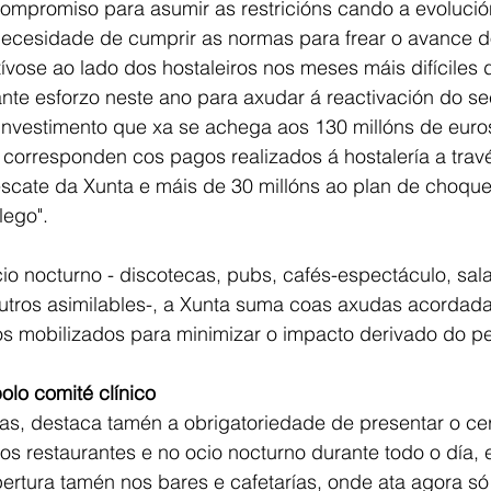
mpromiso para asumir as restricións cando a evolució
ecesidade de cumprir as normas para frear o avance do
vose ao lado dos hostaleiros nos meses máis difíciles
ante esforzo neste ano para axudar á reactivación do sect
investimento que xa se achega aos 130 millóns de euro
 corresponden cos pagos realizados á hostalería a trav
escate da Xunta e máis de 30 millóns ao plan de choque
lego".
cio nocturno - discotecas, pubs, cafés-espectáculo, sala
outros asimilables-, a Xunta suma coas axudas acordada
os mobilizados para minimizar o impacto derivado do p
lo comité clínico
s, destaca tamén a obrigatoriedade de presentar o cer
os restaurantes e no ocio nocturno durante todo o día,
pertura tamén nos bares e cafetarías, onde ata agora só 