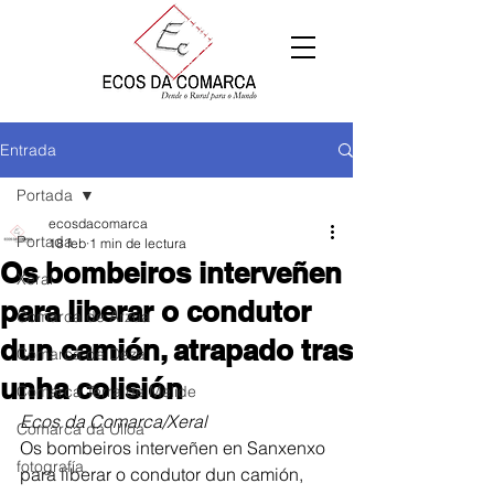
Entrada
Portada
ecosdacomarca
Portada
18 feb
1 min de lectura
Os bombeiros interveñen
Xeral
para liberar o condutor
Comarca de Arzúa
dun camión, atrapado tras
Comarca de Deza
unha colisión
Comarca Terra de Melide
Ecos da Comarca/Xeral
Comarca da Ulloa
Os bombeiros interveñen en Sanxenxo 
fotografía
para liberar o condutor dun camión, 