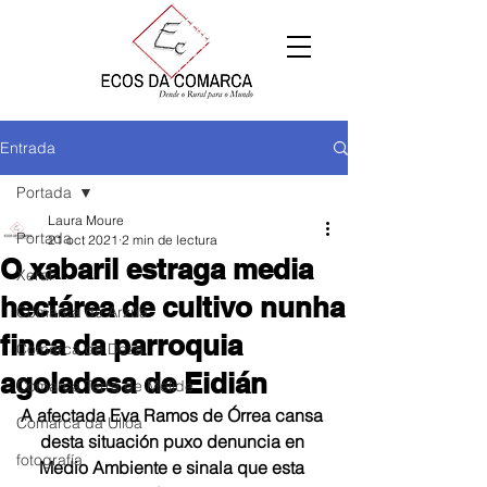
Entrada
Portada
Laura Moure
Portada
21 oct 2021
2 min de lectura
O xabaril estraga media
Xeral
hectárea de cultivo nunha
Comarca de Arzúa
finca da parroquia
Comarca de Deza
agoladesa de Eidián
Comarca Terra de Melide
A afectada Eva Ramos de Órrea cansa 
Comarca da Ulloa
desta situación puxo denuncia en 
fotografía
Medio Ambiente e sinala que esta 