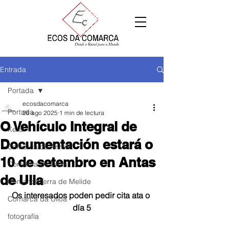
Entrada
Portada
ecosdacomarca
Portada
26 ago 2025
1 min de lectura
O Vehículo Integral de
Xeral
Documentación estará o
Comarca de Arzúa
10 de setembro en Antas
Comarca de Deza
de Ulla
Comarca Terra de Melide
Os interesados poden pedir cita ata o 
Comarca da Ulloa
día 5
fotografía