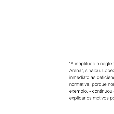
"A ineptitude e negli
Arena", sinalou. Lópe
inmediato as deficie
normativa, porque no
exemplo, - continuou 
explicar os motivos p