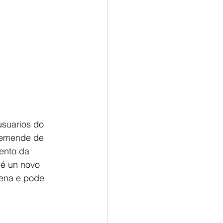
usuarios do 
e emende de
ento da 
é un novo 
rena e pode 