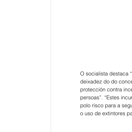
O socialista destaca “
deixadez do do concel
protección contra in
persoas”. “Estes inc
polo risco para a seg
o uso de extintores pa