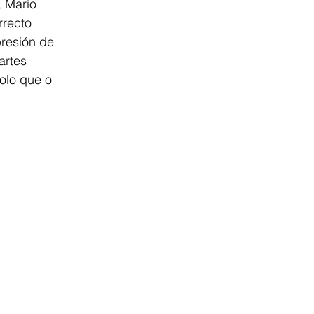
 Mario 
rrecto 
presión de
artes 
polo que o 