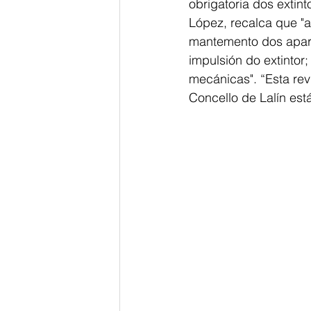
obrigatoria dos extin
López, recalca que "a
mantemento dos aparel
impulsión do extintor
mecánicas". “Esta revi
Concello de Lalín est