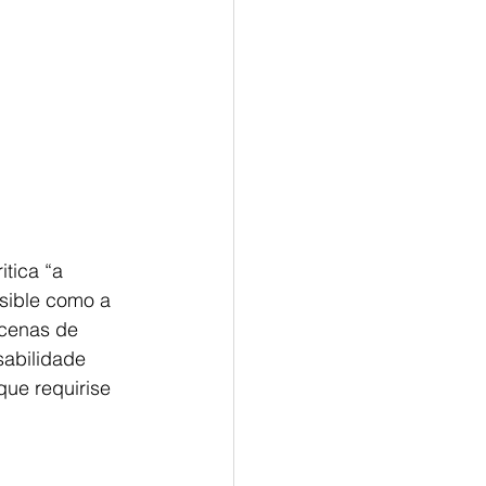
tica “a 
sible como a 
ecenas de 
abilidade 
que requirise 