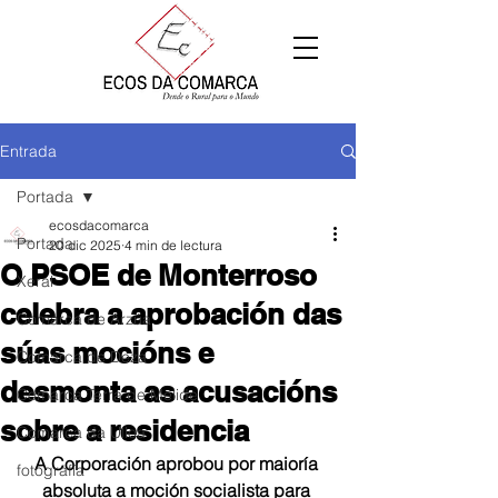
Entrada
Portada
ecosdacomarca
Portada
20 dic 2025
4 min de lectura
O PSOE de Monterroso
Xeral
celebra a aprobación das
Comarca de Arzúa
súas mocións e
Comarca de Deza
desmonta as acusacións
Comarca Terra de Melide
sobre a residencia
Comarca da Ulloa
A Corporación aprobou por maioría 
fotografía
absoluta a moción socialista para 