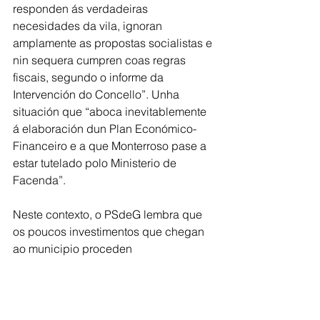
responden ás verdadeiras 
necesidades da vila, ignoran 
amplamente as propostas socialistas e 
nin sequera cumpren coas regras 
fiscais, segundo o informe da 
Intervención do Concello”. Unha 
situación que “aboca inevitablemente 
á elaboración dun Plan Económico-
Financeiro e a que Monterroso pase a 
estar tutelado polo Ministerio de 
Facenda”.
Neste contexto, o PSdeG lembra que 
os poucos investimentos que chegan 
ao municipio proceden 
maioritariamente da Deputación de 
Lugo, mentres que a Xunta de Galicia 
do PP “non aposta por Monterroso nin 
polo seu alcalde”, como demostra o 