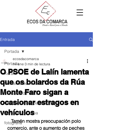
Entrada
Portada
ecosdacomarca
Portada
14 ene
3 min de lectura
O PSOE de Lalín lamenta
Xeral
que os bolardos da Rúa
Comarca de Arzúa
Monte Faro sigan a
Comarca de Deza
ocasionar estragos en
Comarca Terra de Melide
vehículos
Comarca da Ulloa
Tamén mostra preocupación polo 
fotografía
comercio, ante o aumento de peches 