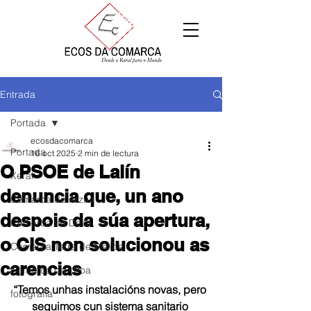
Entrada
Portada
ecosdacomarca
Portada
16 oct 2025
2 min de lectura
O PSOE de Lalín
Xeral
denuncia que, un ano
Comarca de Arzúa
despois da súa apertura,
Comarca de Deza
o CIS non solucionou as
Comarca Terra de Melide
carencias
Comarca da Ulloa
“Temos unhas instalacións novas, pero 
fotografía
seguimos cun sistema sanitario 