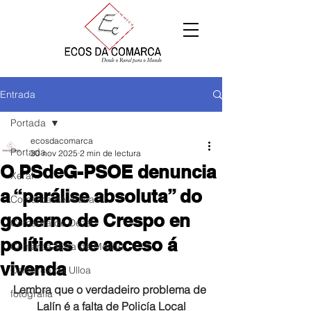
Entrada
Portada
ecosdacomarca
Portada
30 nov 2025
2 min de lectura
O PSdeG-PSOE denuncia
Xeral
a “parálise absoluta” do
Comarca de Arzúa
goberno de Crespo en
Comarca de Deza
políticas de acceso á
Comarca Terra de Melide
vivenda
Comarca da Ulloa
Lembra que o verdadeiro problema de 
fotografía
Lalín é a falta de Policía Local