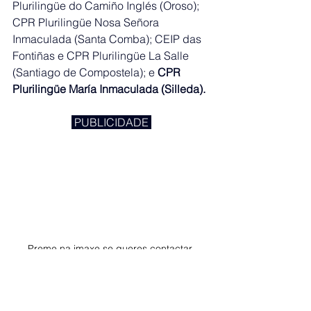
Plurilingüe do Camiño Inglés (Oroso); 
CPR Plurilingüe Nosa Señora 
Inmaculada (Santa Comba); CEIP das 
Fontiñas e CPR Plurilingüe La Salle 
(Santiago de Compostela); e 
CPR 
Plurilingüe María Inmaculada (Silleda).
 PUBLICIDADE 
Preme na imaxe se queres contactar 
connosco. 
Novidades da campaña de vacinación 
fronte á gripe