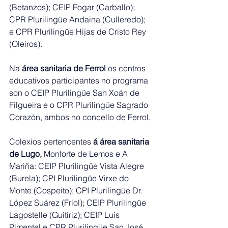
(Betanzos); CEIP Fogar (Carballo); 
CPR Plurilingüe Andaina (Culleredo); 
e CPR Plurilingüe Hijas de Cristo Rey 
(Oleiros).
Na 
área sanitaria de Ferrol
 os centros 
educativos participantes no programa 
son o CEIP Plurilingüe San Xoán de 
Filgueira e o CPR Plurilingüe Sagrado 
Corazón, ambos no concello de Ferrol.
Colexios pertencentes 
á área sanitaria 
de Lugo,
 Monforte de Lemos e A 
Mariña: CEIP Plurilingüe Vista Alegre 
(Burela); CPI Plurilingüe Virxe do 
Monte (Cospeito); CPI Plurilingüe Dr. 
López Suárez (Friol); CEIP Plurilingüe 
Lagostelle (Guitiriz); CEIP Luís 
Pimentel e CPR Plurilingüe San José 