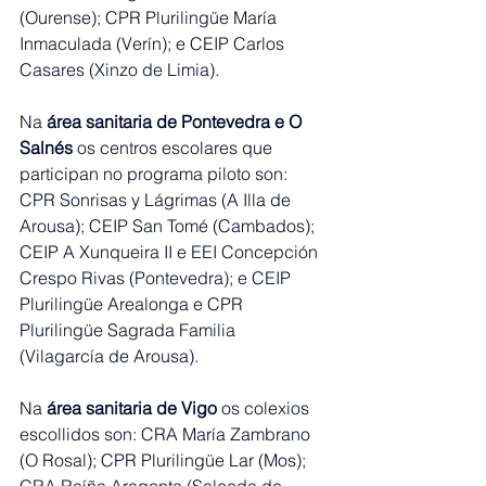
(Ourense); CPR Plurilingüe María 
Inmaculada (Verín); e CEIP Carlos 
Casares (Xinzo de Limia).
Na 
área sanitaria de Pontevedra e O 
Salnés
 os centros escolares que 
participan no programa piloto son: 
CPR Sonrisas y Lágrimas (A Illa de 
Arousa); CEIP San Tomé (Cambados); 
CEIP A Xunqueira II e EEI Concepción 
Crespo Rivas (Pontevedra); e CEIP 
Plurilingüe Arealonga e CPR 
Plurilingüe Sagrada Familia 
(Vilagarcía de Arousa).
Na 
área sanitaria de Vigo 
os colexios 
escollidos son: CRA María Zambrano 
(O Rosal); CPR Plurilingüe Lar (Mos); 