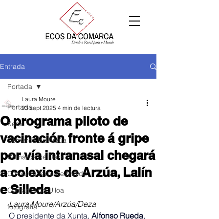
Entrada
Portada
Laura Moure
Portada
23 sept 2025
4 min de lectura
O programa piloto de
Xeral
vacinación fronte á gripe
Comarca de Arzúa
por vía intranasal chegará
Comarca de Deza
a colexios de Arzúa, Lalín
Comarca Terra de Melide
e Silleda
Comarca da Ulloa
Laura Moure/Arzúa/Deza
fotografía
O presidente da Xunta, 
Alfonso Rueda
, 