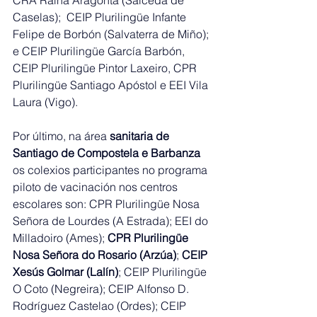
CRA Raíña Aragonta (Salceda de 
Caselas);  CEIP Plurilingüe Infante 
Felipe de Borbón (Salvaterra de Miño); 
e CEIP Plurilingüe García Barbón, 
CEIP Plurilingüe Pintor Laxeiro, CPR 
Plurilingüe Santiago Apóstol e EEI Vila 
Laura (Vigo).
Por último, na área
 sanitaria de 
Santiago de Compostela e Barbanza 
os colexios participantes no programa 
piloto de vacinación nos centros 
escolares son: CPR Plurilingüe Nosa 
Señora de Lourdes (A Estrada); EEI do 
Milladoiro (Ames); 
CPR Plurilingüe 
Nosa Señora do Rosario (Arzúa)
; 
CEIP 
Xesús Golmar (Lalín)
; CEIP Plurilingüe 
O Coto (Negreira); CEIP Alfonso D. 
Rodríguez Castelao (Ordes); CEIP 