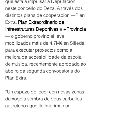
que está a impulsar a Deputación 
neste concello do Deza. A través dos 
distintos plans de cooperación —Plan 
Extra, 
Plan Extraordinario de 
Infraestruturas Deportivas
 e 
+Provincia
— o goberno provincial leva 
mobilizados máis de 4,7M€ en Silleda 
para executar proxectos como a 
mellora da accesibilidade da escola 
de música, recentemente aprobado ao 
abeiro da segunda convocatoria do 
Plan Extra.
“Un espazo de lecer con novas zonas 
de xogo á sombra de dous carballos 
autóctonos que lle imprimen un 
carácter rural”, salientou o dirixente 
sobre o novo parque infantil 
reafirmando “o compromiso 