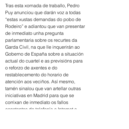
Tras esta xornada de traballo, Pedro 
Puy anunciou que darán voz a todas 
“estas xustas demandas do pobo de 
Rodeiro” e adiantou que van presentar 
de inmediato unha pregunta 
parlamentaria sobre os recurtes da 
Garda Civil, na que lle inquerirán ao 
Goberno de España sobre a situación 
actual do cuartel e as previsións para 
o reforzo de axentes e do 
restablecemento do horario de 
atención aos veciños. Así mesmo, 
tamén sinalou que van artellar outras 
iniciativas en Madrid para que se 
corrixan de inmediato os fallos 
constantes de telefonía e Internet e 
para que se cumpran os prazos de 
extensión da fibra óptica.