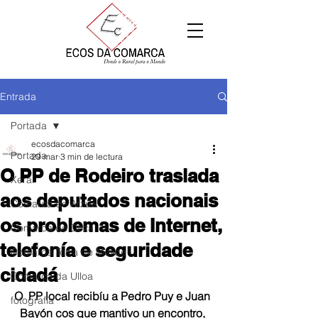
Entrada
Portada
ecosdacomarca
Portada
29 mar
3 min de lectura
O PP de Rodeiro traslada
Xeral
aos deputados nacionais
Comarca de Arzúa
os problemas de Internet,
Comarca de Deza
telefonía e seguridade
Comarca Terra de Melide
cidadá
Comarca da Ulloa
O  PP local recibíu a Pedro Puy e Juan 
fotografía
Bayón cos que mantivo un encontro, 