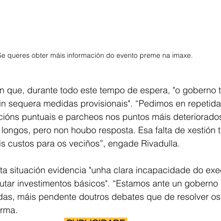
Se queres obter máis información do evento preme na imaxe. 
que, durante todo este tempo de espera, "o goberno tr
in sequera medidas provisionais". “Pedimos en repetida
acións puntuais e parcheos nos puntos máis deteriorado
 longos, pero non houbo resposta. Esa falta de xestión 
s custos para os veciños”, engade Rivadulla.
ta situación evidencia "unha clara incapacidade do exec
cutar investimentos básicos". “Estamos ante un goberno
das, máis pendente doutros debates que de resolver o
irma.