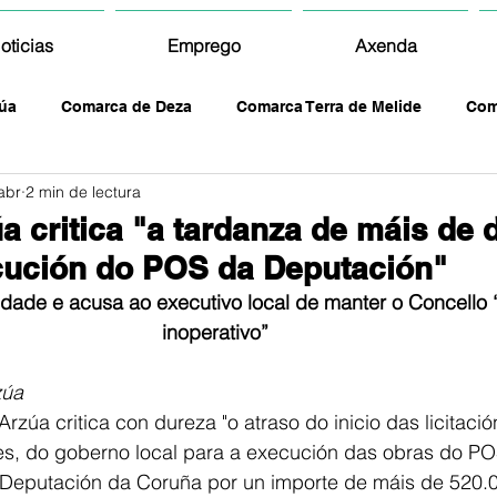
oticias
Emprego
Axenda
úa
Comarca de Deza
Comarca Terra de Melide
Com
abr
2 min de lectura
a critica "a tardanza de máis de 
cución do POS da Deputación"
ridade e acusa ao executivo local de manter o Concello
inoperativo”
zúa
rzúa critica con dureza "o atraso do inicio das licitació
es, do goberno local para a execución das obras do PO
 Deputación da Coruña por un importe de máis de 520.0