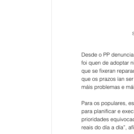
Desde o PP denuncian 
foi quen de adoptar n
que se fixeran repar
que os prazos ían ser
máis problemas e mái
Para os populares, es
para planificar e exe
prioridades equivoca
reais do día a día”, af