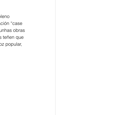
leno 
ación “case 
 unhas obras 
s teñen que 
z popular, 