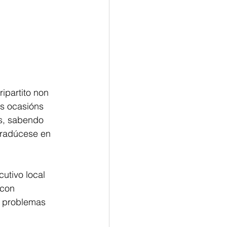
ipartito non 
s ocasións 
s, sabendo 
tradúcese en 
utivo local 
 con 
s problemas 