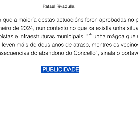
Rafael Rivadulla. 
 que a maioría destas actuacións foron aprobadas no p
neiro de 2024, nun contexto no que xa existía unha situ
 pistas e infraestruturas municipais. “É unha mágoa que
s leven máis de dous anos de atraso, mentres os veciño
nsecuencias do abandono do Concello”, sinala o portavo
 PUBLICIDADE