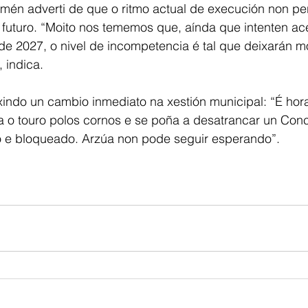
mén adverti de que o ritmo actual de execución non per
 futuro. “Moito nos tememos que, aínda que intenten ace
de 2027, o nivel de incompetencia é tal que deixarán mo
 indica.
xindo un cambio inmediato na xestión municipal: “É hor
lla o touro polos cornos e se poña a desatrancar un Conc
vo e bloqueado. Arzúa non pode seguir esperando”.