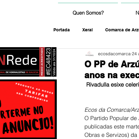
Quen Somos?
N
Portada
Xeral
Comarca de Arz
ecosdacomarca
24 
fotografía
O PP de Arzú
anos na exe
Rivadulla esixe cele
Ecos da Comarca/Ar
O Partido Popular de A
publicadas este mart
Obras e Servizos) da