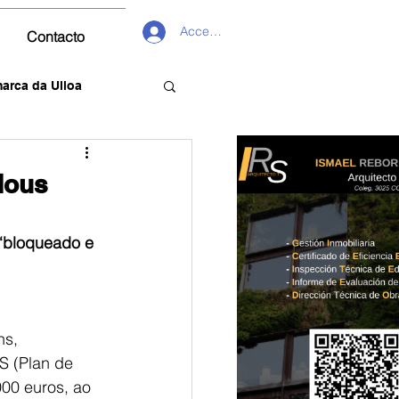
Acceder
Contacto
arca da Ulloa
dous
 “bloqueado e 
ns,
S (Plan de 
00 euros, ao 