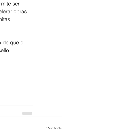
mite ser 
lerar obras 
itas 
a de que o
ello 
Ver todo