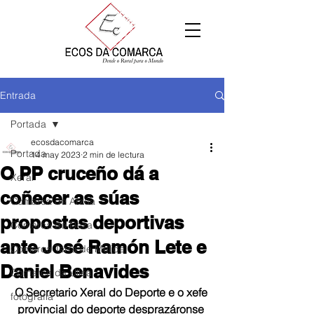
Entrada
Portada
ecosdacomarca
Portada
14 may 2023
2 min de lectura
O PP cruceño dá a
Xeral
coñecer as súas
Comarca de Arzúa
propostas deportivas
Comarca de Deza
ante José Ramón Lete e
Comarca Terra de Melide
Daniel Benavides
Comarca da Ulloa
O Secretario Xeral do Deporte e o xefe 
fotografía
provincial do deporte desprazáronse 