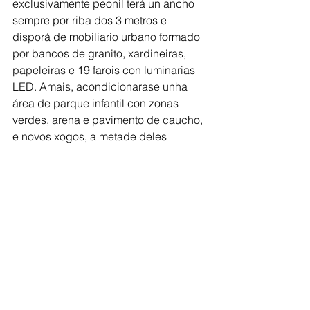
exclusivamente peonil terá un ancho 
sempre por riba dos 3 metros e 
disporá de mobiliario urbano formado 
por bancos de granito, xardineiras, 
papeleiras e 19 farois con luminarias 
LED. Amais, acondicionarase unha 
área de parque infantil con zonas 
verdes, arena e pavimento de caucho, 
e novos xogos, a metade deles 
inclusivos, así como con mesas con 
bancos de granito e columnas de 
iluminación. Por último, melloraranse 
as instalacións urbanas existentes de 
iluminación, electricidade, 
saneamento, pluviais e abastecemento 
de auga.
Comarca de Deza