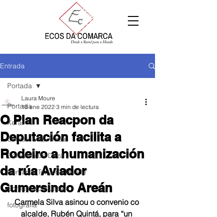
Entrada
Portada
Laura Moure
Portada
18 ene 2022
3 min de lectura
O Plan Reacpon da
Xeral
Deputación facilita a
Comarca de Arzúa
Rodeiro a humanización
Comarca de Deza
da rúa Aviador
Comarca Terra de Melide
Gumersindo Areán
Comarca da Ulloa
Carmela Silva asinou o convenio co 
fotografía
alcalde, Rubén Quintá, para “un 