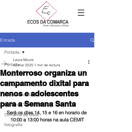
Entrada
Portada
Laura Moure
Portada
12 mar 2025
1 min de lectura
Monterroso organiza un
Xeral
campamento dixital para
Comarca de Arzúa
nenos e adolescentes
Comarca de Deza
para a Semana Santa
Comarca Terra de Melide
Será os días 14, 15 e 16 en horario de 
Comarca da Ulloa
10:00 a 13:00 horas na aula CEMIT
fotografía