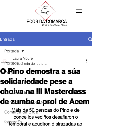
Entrada
Portada
Laura Moure
Portada
9 feb
2 min de lectura
O Pino demostra a súa
Xeral
solidariedade pese a
Comarca de Arzúa
choiva na III Masterclass
Comarca de Deza
de zumba a prol de Acem
Comarca Terra de Melide
Máis de 50 persoas do Pino e de 
Comarca da Ulloa
concellos veciños desafiaron o 
fotografía
temporal e acudiron disfrazadas ao 