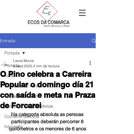
Entrada
Portada
Laura Moure
Portada
5 sept 2025
2 min de lectura
O Pino celebra a Carreira
Xeral
Popular o domingo día 21
Comarca de Arzúa
con saída e meta na Praza
Comarca de Deza
de Forcarei
Comarca Terra de Melide
Na categoría absoluta as persoas 
Comarca da Ulloa
participantes deberán percorrer 8 
fotografía
quilómetros e os menores de 6 anos 