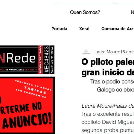
Quen Somos?
N
Portada
Xeral
Comarca de Arz
Laura Moure
16 abr
fotografía
O piloto pal
gran inicio 
Tras o podio cons
Galego co obxe
Laura Moure/Palas de
Tras o excelente resul
copiloto David Míguez
segunda proba puntua