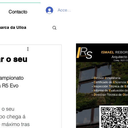
Acceder
Contacto
arca da Ulloa
ar o seu
Campionato 
a R5 Evo
 o seu 
ipo chega á 
 máximo tras 