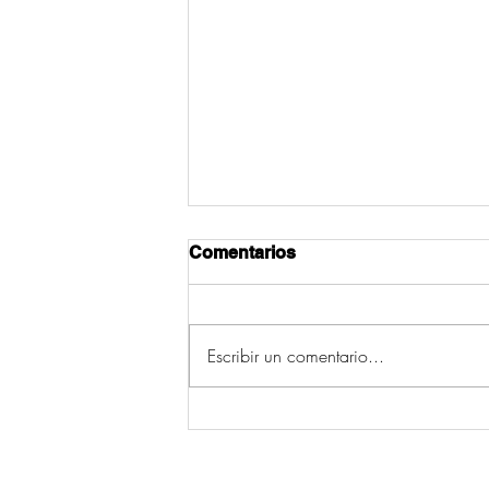
Comentarios
Escribir un comentario...
Os cinco concellos con
máis incendios da
provincia de Pontevedra
(2006-2015) están en Deza