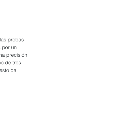
das probas 
 por un 
ma precisión 
co de tres 
esto da 