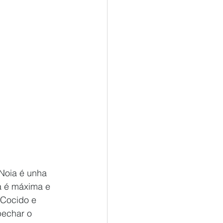
Noia é unha 
a é máxima e 
 Cocido e 
pechar o 