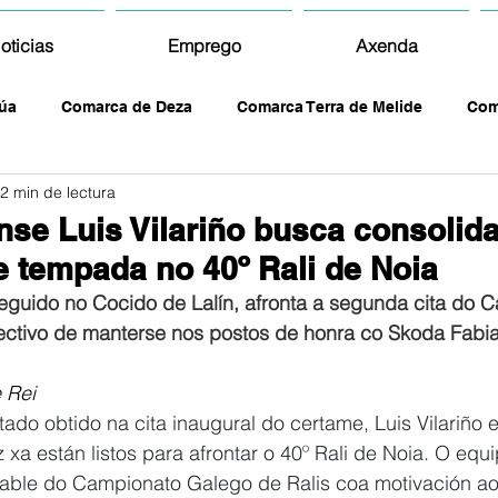
oticias
Emprego
Axenda
úa
Comarca de Deza
Comarca Terra de Melide
Com
2 min de lectura
ense Luis Vilariño busca consolid
de tempada no 40º Rali de Noia
eguido no Cocido de Lalín, afronta a segunda cita do 
ctivo de manterse nos postos de honra co Skoda Fabi
 Rei
tado obtido na cita inaugural do certame, Luis Vilariño e
 xa están listos para afrontar o 40º Rali de Noia. O equ
ble do Campionato Galego de Ralis coa motivación ao