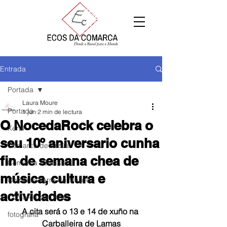
Entrada
Portada
Laura Moure
Portada
1 jun
2 min de lectura
O NocedaRock celebra o
Xeral
seu 10º aniversario cunha
Comarca de Arzúa
fin de semana chea de
Comarca de Deza
música, cultura e
Comarca Terra de Melide
actividades
Comarca da Ulloa
A cita será o 13 e 14 de xuño na 
fotografía
Carballeira de Lamas