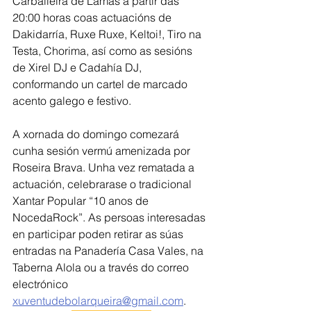
Carballeira de Lamas a partir das 
20:00 horas coas actuacións de 
Dakidarría, Ruxe Ruxe, Keltoi!, Tiro na 
Testa, Chorima, así como as sesións 
de Xirel DJ e Cadahía DJ, 
conformando un cartel de marcado 
acento galego e festivo.
A xornada do domingo comezará 
cunha sesión vermú amenizada por 
Roseira Brava. Unha vez rematada a 
actuación, celebrarase o tradicional 
Xantar Popular “10 anos de 
NocedaRock”. As persoas interesadas 
en participar poden retirar as súas 
entradas na Panadería Casa Vales, na 
Taberna Alola ou a través do correo 
electrónico 
xuventudebolarqueira@gmail.com
.