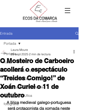
Entrada
Portada
Laura Moure
Portada
29 sept 2025
2 min de lectura
O Mosteiro de Carboeiro
Xeral
acollerá o espectáculo
Comarca de Arzúa
“Treides Comigo!” de
Comarca de Deza
Xoán Curiel o 11 de
Comarca Terra de Melide
outubro
Comarca da Ulloa
A lírica medieval galego-portuguesa 
fotografía
será protagonista da xornada neste 